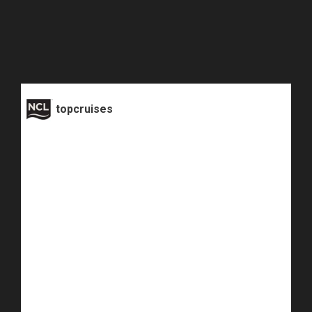
topcruises