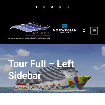
Tour Full – Left
Sidebar