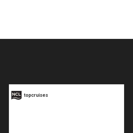
topcruises