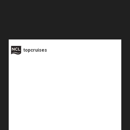
topcruises