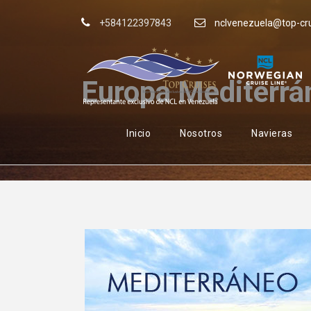
+584122397843
nclvenezuela@top-cr
Europa Mediterrá
Inicio
Nosotros
Navieras