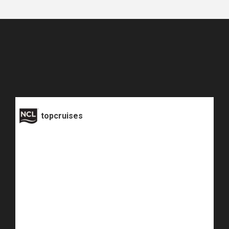
topcruises