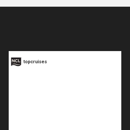
topcruises