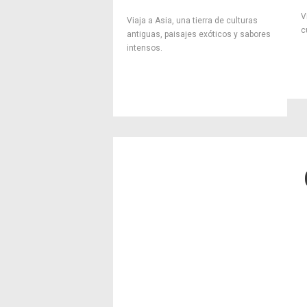
V
Viaja a Asia, una tierra de culturas
c
antiguas, paisajes exóticos y sabores
intensos.
x