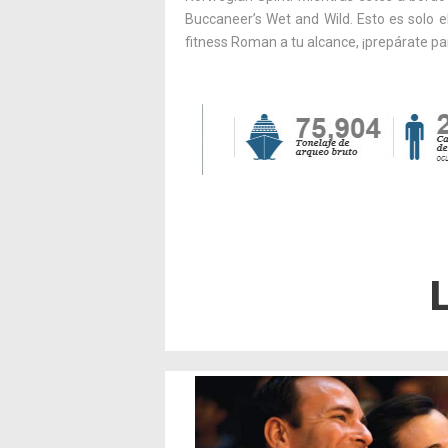
Buccaneer’s Wet and Wild. Esto es solo el
fitness Roman a tu alcance, ¡prepárate par