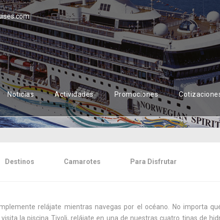
uises.com
Noticias
Actividades
Promociones
Cotizacione
Destinos
Camarotes
Para Disfrutar
implemente relájate mientras navegas por el océano. No importa qué el
isita la piscina Tivoli, relájate en una de nuestras cuatro tinas de hidr