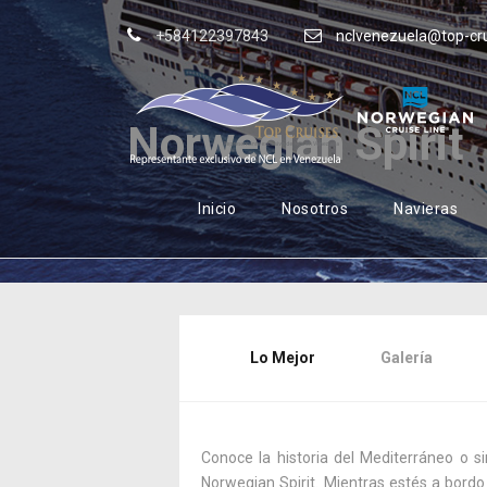
+584122397843
nclvenezuela@top-cr
Norwegian Spirit
Inicio
Nosotros
Navieras
Lo Mejor
Galería
Conoce la historia del Mediterráneo o s
Norwegian Spirit. Mientras estés a bordo v