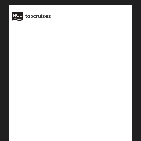
topcruises