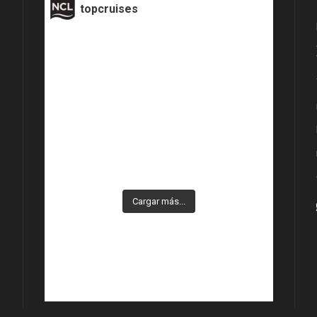
topcruises
Cargar más...