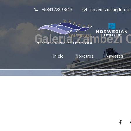
+584122397843
nclvenezuela@top-cr
Galería Zambezi 
Inicio
Nosotros
Navieras